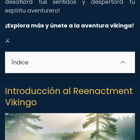
desafiará tus sentidos y despertará tu
espíritu aventurero!
¡Explora más y únete a la aventura vikinga!
️⚔️
Índice
Introducción al Reenactment
Vikingo