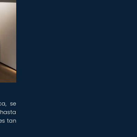
ca, se
 hasta
es tan