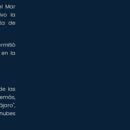
el Mar
ivo la
sta de
rmitió
 en la
de las
demás,
jaro",
 nubes