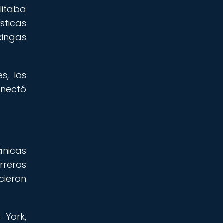
litaba
sticas
kingas
s, los
onectó
ánicas
rreros
cieron
 York,