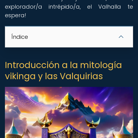
explorador/a intrépido/a, el Valhalla te
espera!
Índice
Introducción a la mitología
vikinga y las Valquirias