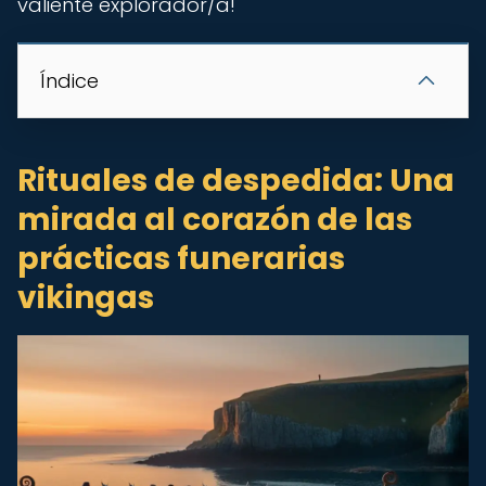
valiente explorador/a!
Índice
Rituales de despedida: Una
mirada al corazón de las
prácticas funerarias
vikingas