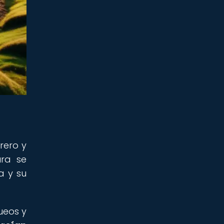
rero y
ura se
a y su
ueos y