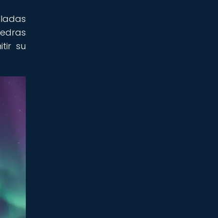
lladas
iedras
tir su