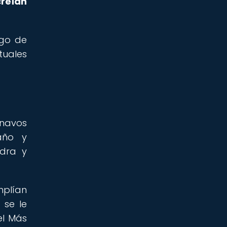
creían
igo de
tuales
navos
año y
edra y
mplían
 se le
el Más