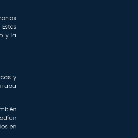
monias
 Estos
o y la
icas y
erraba
ambién
podían
ios en