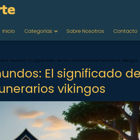
Inicio
Categorías
Sobre Nosotros
Contacto
ntre mundos: El significado de los monumentos funerarios vikingos
undos: El significado d
nerarios vikingos