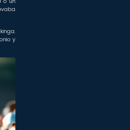
e o un
levaba
kinga.
onio y