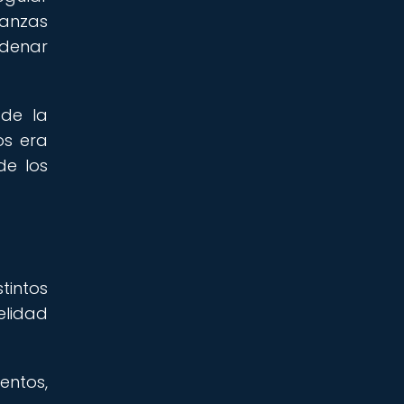
ianzas
adenar
 de la
os era
de los
tintos
elidad
entos,