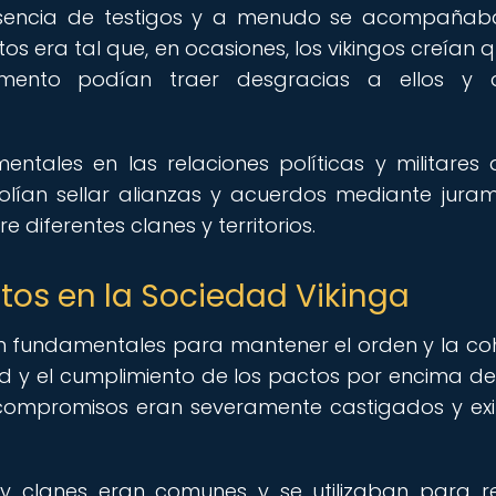
resencia de testigos y a menudo se acompaña
tos era tal que, en ocasiones, los vikingos creían q
mento podían traer desgracias a ellos y 
tales en las relaciones políticas y militares 
s solían sellar alianzas y acuerdos mediante jura
e diferentes clanes y territorios.
ctos en la Sociedad Vikinga
an fundamentales para mantener el orden y la co
tad y el cumplimiento de los pactos por encima de
compromisos eran severamente castigados y exi
s y clanes eran comunes y se utilizaban para r