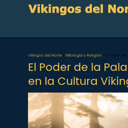
Vikingos del Norte
Mitología y Religión
El Poder de 
El Poder de la Pal
en la Cultura Viki