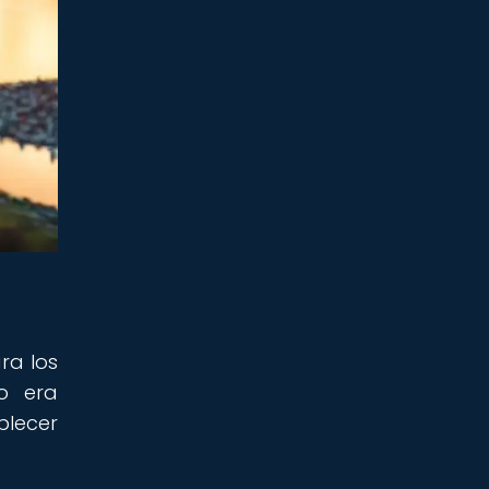
ra los
o era
blecer