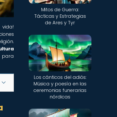
Mitos de Guerra:
Tácticas y Estrategias
de Ares y Tyr
 vida!
ciones
igión.
ultura
o para
Los cánticos del adiós:
Música y poesía en las
ceremonias funerarias
nórdicas
a