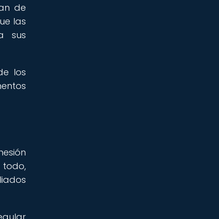
ban de
ue las
a sus
de los
mentos
hesión
 todo,
liados
egular