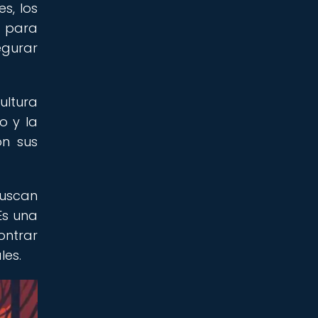
s, los
l para
egurar
ultura
o y la
on sus
buscan
Es una
ontrar
les.