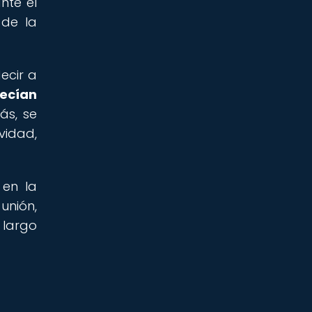
nte el
 de la
ecir a
recían
s, se
vidad,
 en la
unión,
 largo