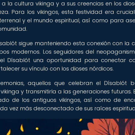
 la cultura vikinga y a sus creencias en los diose
eza. Para los vikingos, esta festividad era crucia
 terrenal y el mundo espiritual, así como para as
comunidad.
Dísablót sigue manteniendo esta conexión con la c
mpos modernos. Los seguidores del neopaganism
n el Dísablót una oportunidad para conectar c
talecer su vínculo con los dioses nórdicos.
eremonias, aquellos que celebran el Dísablót 
vikinga y transmitirla a las generaciones futuras. 
gado de los antiguos vikingos, así como de enc
da vez más desconectado de sus raíces espiritua