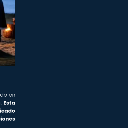
ido en
a.
Esta
icado
ciones