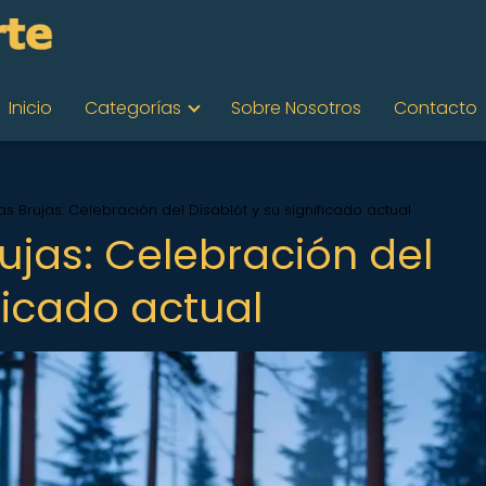
Inicio
Categorías
Sobre Nosotros
Contacto
s Brujas: Celebración del Dísablót y su significado actual
ujas: Celebración del
ificado actual