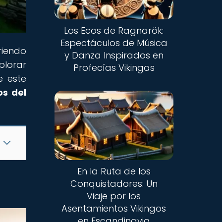
Los Ecos de Ragnarök:
Espectáculos de Música
riendo
y Danza Inspirados en
plorar
Profecías Vikingas
e este
os del
En la Ruta de los
Conquistadores: Un
Viaje por los
Asentamientos Vikingos
en Escandinavia