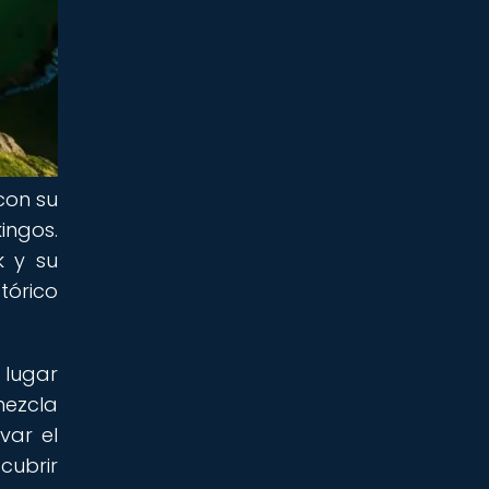
con su
ingos.
k y su
tórico
 lugar
mezcla
var el
cubrir