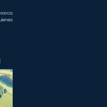
marca
uienes
a