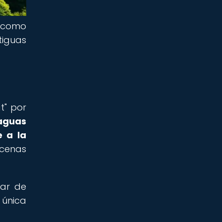
n como
tiguas
t" por
aguas
e a la
scenas
tar de
 única