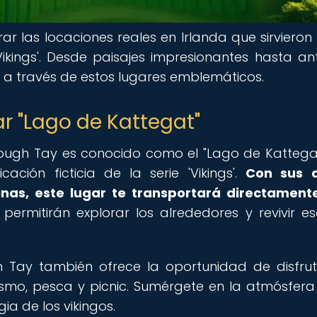
rar las locaciones reales en Irlanda que sirviero
ikings'. Desde paisajes impresionantes hasta an
a a través de estos lugares emblemáticos.
ar "Lago de Kattegat"
ough Tay es conocido como el "Lago de Kattega
ación ficticia de la serie 'Vikings'.
Con sus 
inas, este lugar te transportará directament
permitirán explorar los alrededores y revivir e
h Tay también ofrece la oportunidad de disfru
ismo, pesca y picnic. Sumérgete en la atmósfera
ia de los vikingos.