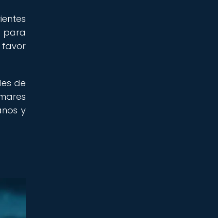
ientes
o para
 favor
des de
 mares
anos y