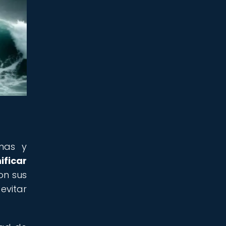
imas y
ificar
on sus
evitar