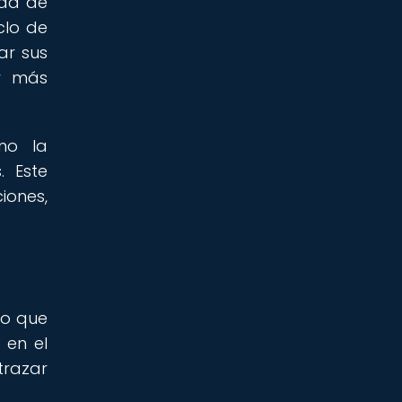
dad de
clo de
ar sus
ar más
mo la
. Este
iones,
lo que
 en el
 trazar