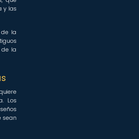
 y las
 de la
tiguos
 de la
as
quiere
a. Los
iseños
e sean