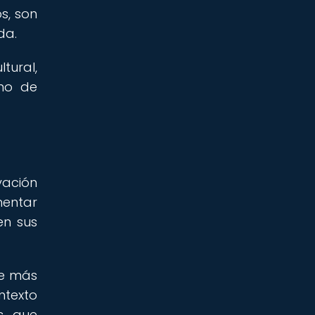
s, son
da.
tural,
eno de
vación
mentar
en sus
se más
ntexto
s, que