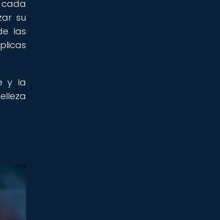
, cada
zar su
de las
plicas
e y la
elleza