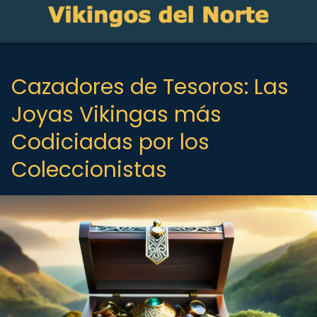
Cazadores de Tesoros: Las
Joyas Vikingas más
Codiciadas por los
Coleccionistas