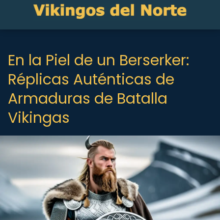
En la Piel de un Berserker:
Réplicas Auténticas de
Armaduras de Batalla
Vikingas