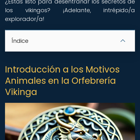
¿Estás listo para desentrañar los secretos de
los vikingos? ¡Adelante, intrépido/a
explorador/a!
Índice
Introducción a los Motivos
Animales en la Orfebrería
Vikinga