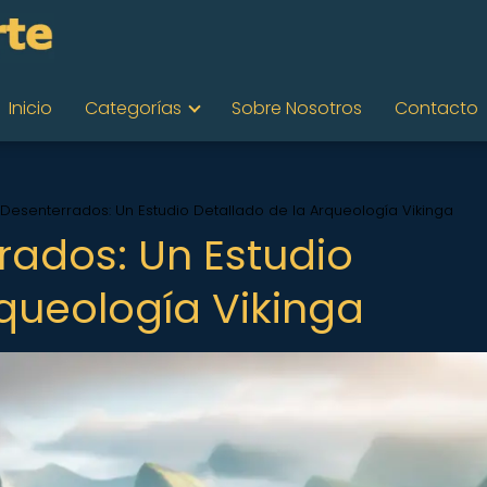
Inicio
Categorías
Sobre Nosotros
Contacto
Desenterrados: Un Estudio Detallado de la Arqueología Vikinga
rados: Un Estudio
rqueología Vikinga