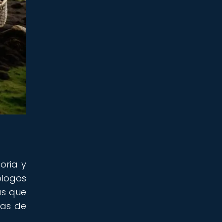
oria y
ólogos
as que
cas de