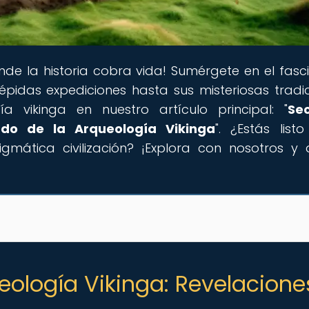
nde la historia cobra vida! Sumérgete en el fasc
épidas expediciones hasta sus misteriosas tradic
 vikinga en nuestro artículo principal: "
Se
ado de la Arqueología Vikinga
". ¿Estás list
gmática civilización? ¡Explora con nosotros y 
eología Vikinga: Revelacione