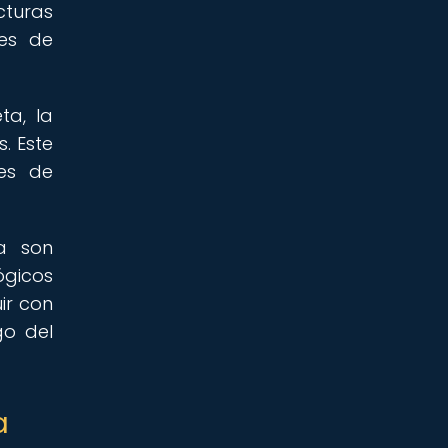
cturas
nes de
ta, la
. Este
nes de
a son
ógicos
ir con
go del
a