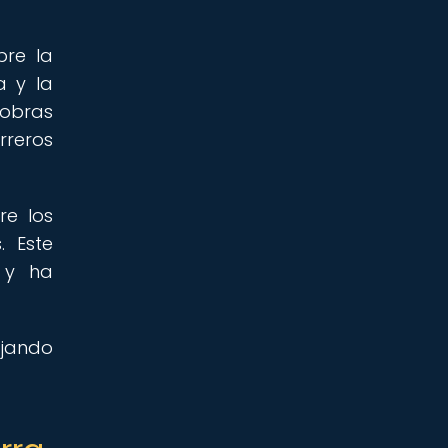
bre la
a y la
 obras
rreros
re los
. Este
 y ha
ojando