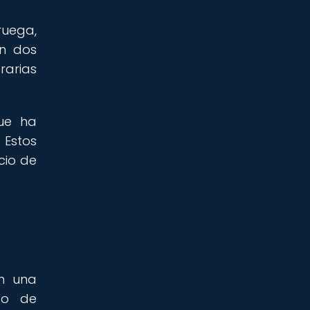
ruega,
on dos
rarias
que ha
 Estos
cio de
an una
so de