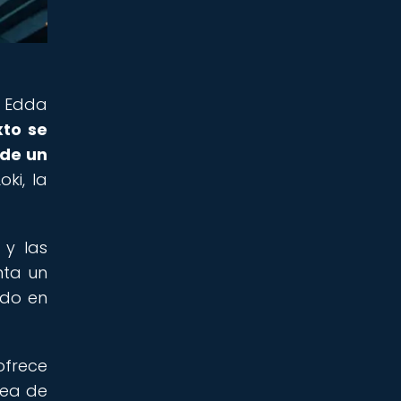
a Edda
xto se
 de un
ki, la
 y las
nta un
ido en
ofrece
dea de