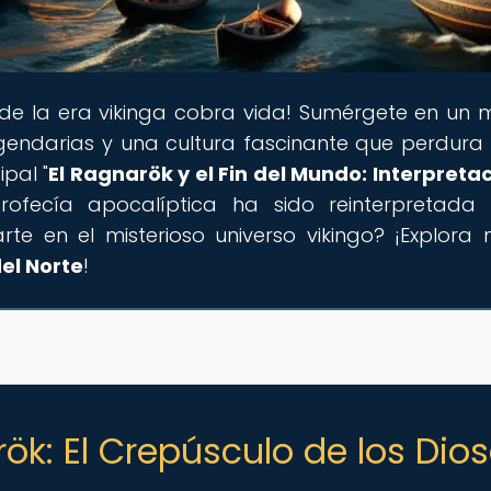
nde la era vikinga cobra vida! Sumérgete en un
egendarias y una cultura fascinante que perdura
ipal "
El Ragnarök y el Fin del Mundo: Interpreta
ofecía apocalíptica ha sido reinterpretada
rte en el misterioso universo vikingo? ¡Explora
el Norte
!
ök: El Crepúsculo de los Dio