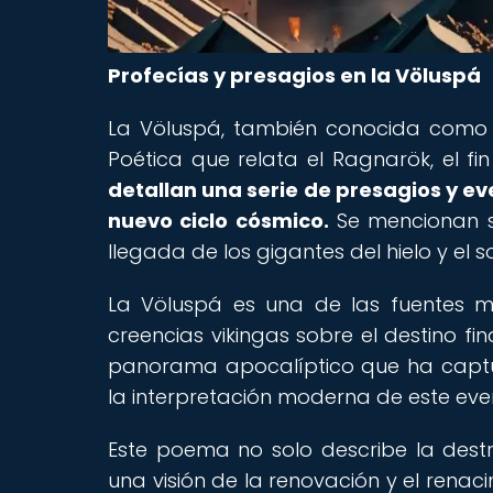
Profecías y presagios en la Völuspá
La Völuspá, también conocida como 
Poética que relata el Ragnarök, el f
detallan una serie de presagios y even
nuevo ciclo cósmico.
Se mencionan señ
llegada de los gigantes del hielo y el s
La Völuspá es una de las fuentes 
creencias vikingas sobre el destino fin
panorama apocalíptico que ha captur
la interpretación moderna de este eve
Este poema no solo describe la dest
una visión de la renovación y el rena