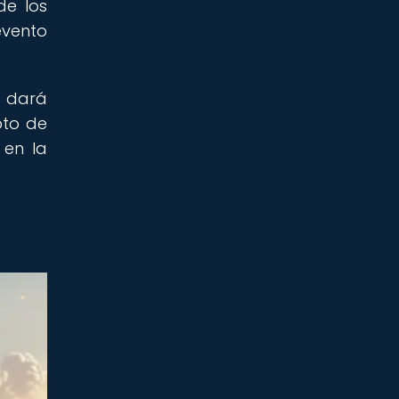
de los
evento
l dará
pto de
 en la