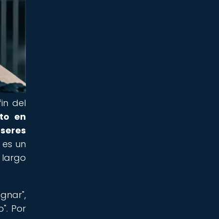
in del
ito en
 seres
 es un
 largo
gnar",
o". Por