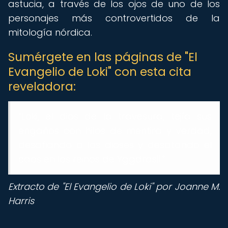
astucia, a través de los ojos de uno de los
personajes más controvertidos de la
mitología nórdica.
Sumérgete en las páginas de "El
Evangelio de Loki" con esta cita
reveladora:
“Loki, el dios de la travesura, tejía sus
engaños con hilos de mentira y verdad,
desafiando a los dioses y desatando el
caos en los reinos de Yggdrasil.”
Extracto de "El Evangelio de Loki" por Joanne M.
Harris