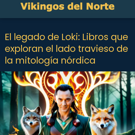
El legado de Loki: Libros que
exploran el lado travieso de
la mitología nórdica