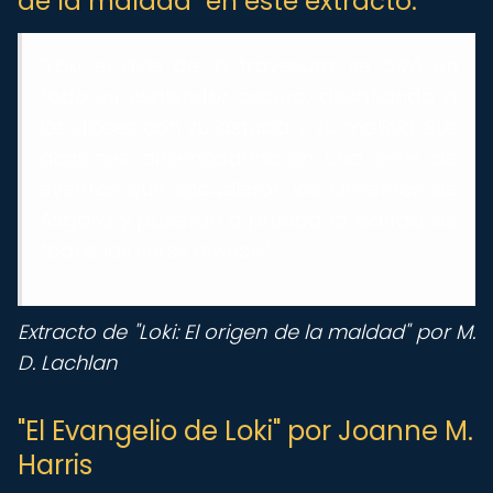
de la maldad" en este extracto:
“Loki, el dios de la travesura, se alzó en
todo su esplendor oscuro, desafiando a
los dioses con su astucia y su malicia. Sus
acciones desencadenaron una serie de
eventos que sacudieron los cimientos de
Asgard y pusieron a prueba la lealtad de
todos los seres divinos.”
Extracto de "Loki: El origen de la maldad" por M.
D. Lachlan
"El Evangelio de Loki" por Joanne M.
Harris