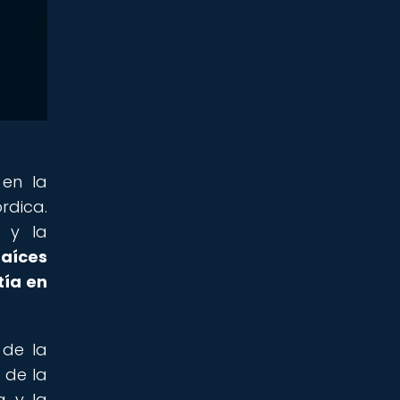
 en la
rdica.
o y la
raíces
tía en
 de la
 de la
a y la