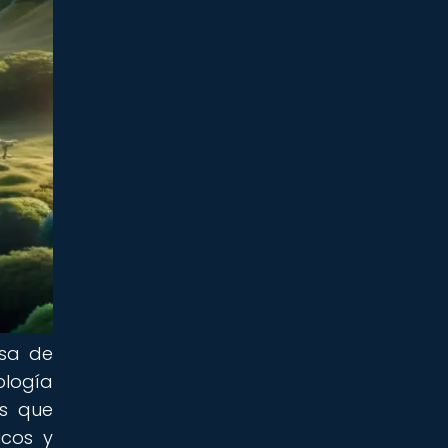
esa de
logía
os que
icos y