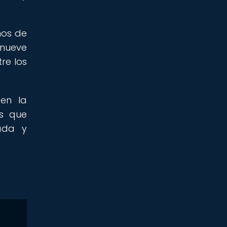
anos de
 nueve
re los
en la
as que
lada y