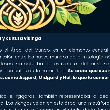
a y cultura vikinga
o el Árbol del Mundo, es un elemento central
nexión entre los nueve mundos de la mitología nó
ntesco simbolizaba la estructura del univers
s y elementos de la naturaleza.
Se creía que sus 
s, como Asgard, Midgard y Hel, lo que lo conver
co, el Yggdrasil también representaba la idea
ida. Los vikingos veían en este árbol una metáfora
e y el futuro, así como un símbolo de la fuerz