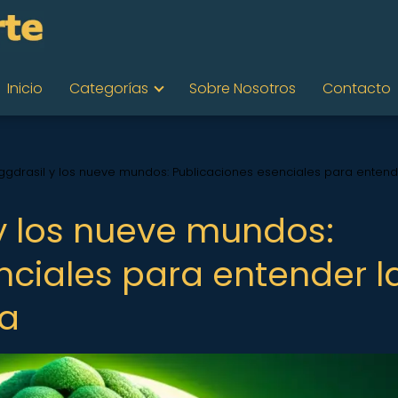
Inicio
Categorías
Sobre Nosotros
Contacto
Yggdrasil y los nueve mundos: Publicaciones esenciales para entend
 y los nueve mundos:
nciales para entender l
ga