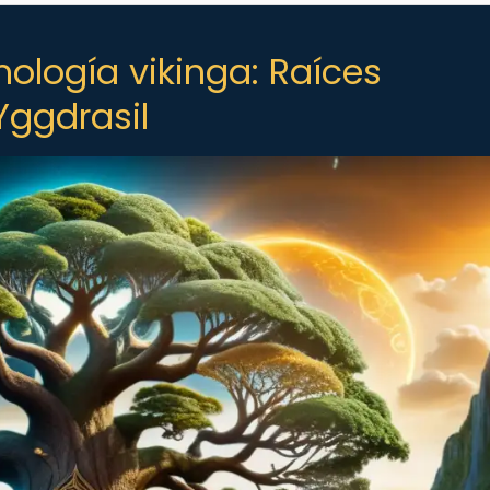
ología vikinga: Raíces
Yggdrasil