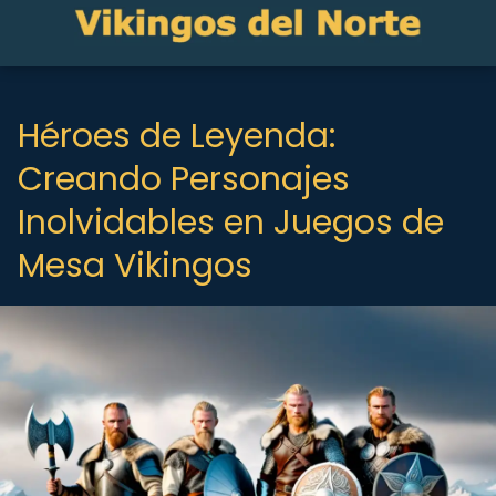
Héroes de Leyenda:
Creando Personajes
Inolvidables en Juegos de
Mesa Vikingos