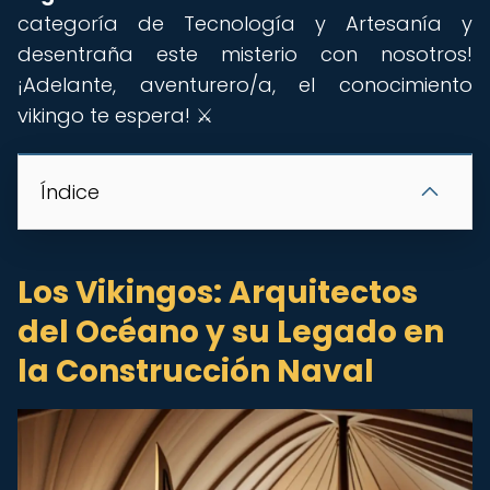
categoría de Tecnología y Artesanía y
desentraña este misterio con nosotros!
¡Adelante, aventurero/a, el conocimiento
vikingo te espera! ️⚔️
Índice
Los Vikingos: Arquitectos
del Océano y su Legado en
la Construcción Naval