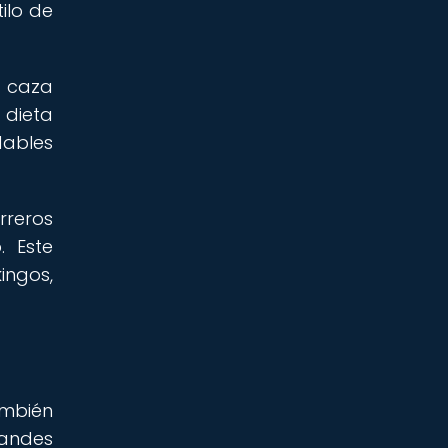
ilo de
a caza
 dieta
dables
rreros
. Este
ingos,
ambién
randes