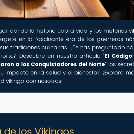
lugar donde la historia cobra vida y los misterios v
gete en la fascinante era de los guerreros nór
us tradiciones culinarias. ¿Te has preguntado c
norte? Descubre en nuestro artículo "
El Código
rjaron a los Conquistadores del Norte
" los secre
su impacto en la salud y el bienestar. ¡Explora má
ad vikinga con nosotros!
a de los Vikingos