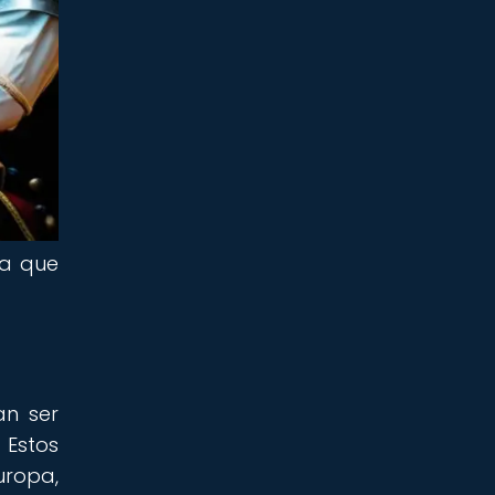
ia que
an ser
 Estos
ropa,