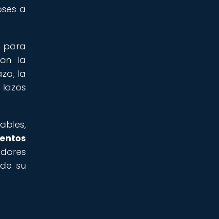
oses a
a para
con la
za, la
 lazos
ables,
entos
adores
 de su