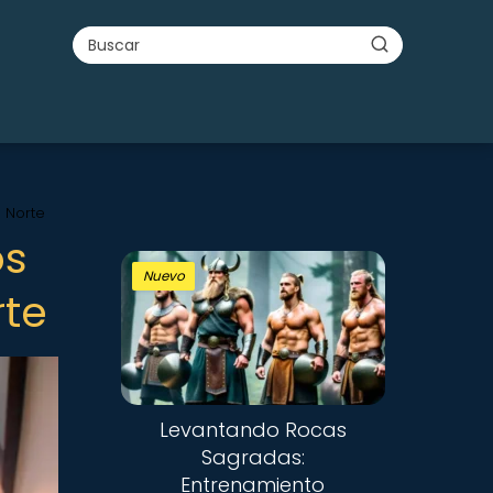
l Norte
os
Nuevo
rte
Levantando Rocas
Sagradas:
Entrenamiento