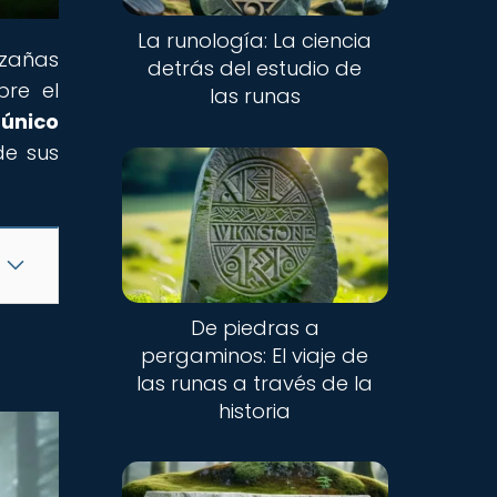
La runología: La ciencia
azañas
detrás del estudio de
bre el
las runas
rúnico
de sus
De piedras a
pergaminos: El viaje de
las runas a través de la
historia