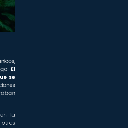
icos,
nga.
El
que se
ciones
eraban
 en la
otros