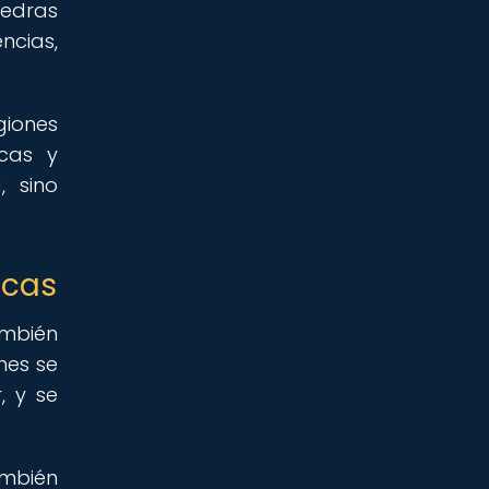
iedras
ncias,
giones
icas y
, sino
icas
ambién
nes se
, y se
ambién