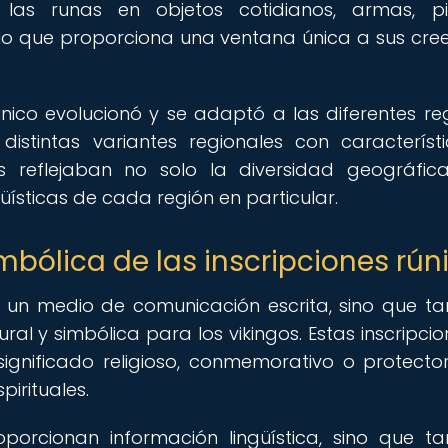
 las runas en objetos cotidianos, armas, p
lo que proporciona una ventana única a sus cree
rúnico evolucionó y se adaptó a las diferentes re
istintas variantes regionales con característ
es reflejaban no solo la diversidad geográfica
güísticas de cada región en particular.
mbólica de las inscripciones rún
an un medio de comunicación escrita, sino que t
al y simbólica para los vikingos. Estas inscripcio
ignificado religioso, conmemorativo o protector
irituales.
oporcionan información lingüística, sino que t