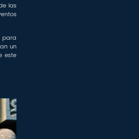
de las
ventos
s para
tan un
e este