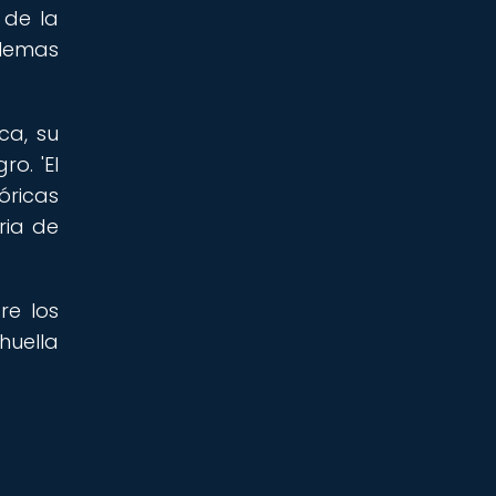
 de la
ilemas
ca, su
o. 'El
óricas
ria de
re los
huella