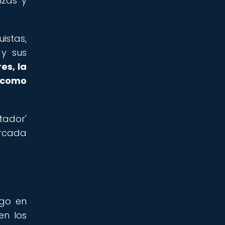
nzas y
istas,
 y sus
es, la
í como
tador'
arcada
ngo en
en los