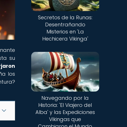
Secretos de la Runas:
Desentrañando
Misterios en 'La
Hechicera Vikinga'
inante
sta su
rjaron
ña los
ntura?
Navegando por la
Historia: 'El Viajero del
Alba' y las Expediciones
Vikingas que
Cambiaron el Mundo