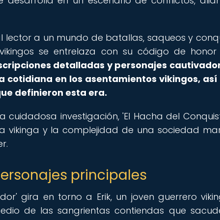
 desarrolla en un escenario de conflictos, alia
al lector a un mundo de batallas, saqueos y conqu
 vikingos se entrelaza con su código de honor
scripciones detalladas y personajes cautivador
a cotidiana en los asentamientos vikingos, as
que definieron esta era.
na cuidadosa investigación, 'El Hacha del Conquis
rra vikinga y la complejidad de una sociedad m
r.
ersonajes principales
r' gira en torno a Erik, un joven guerrero viki
dio de las sangrientas contiendas que sacud