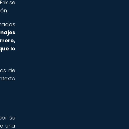
rik se
ón.
chadas
onajes
rrero,
que lo
tos de
texto
por su
de una