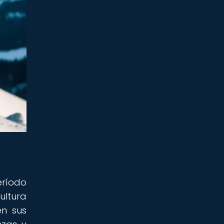
eríodo
ultura
en sus