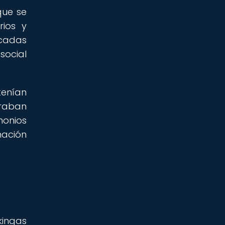
que se
rios y
icadas
social
tenían
graban
monios
mación
kingas