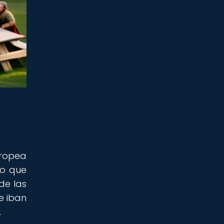
uropea
no que
de las
e iban
.