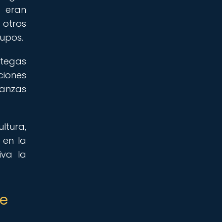
 eran
 otros
rupos.
ategas
ciones
ianzas
ltura,
 en la
iva la
de