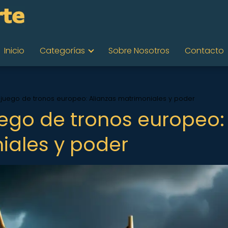
Inicio
Categorías
Sobre Nosotros
Contacto
el juego de tronos europeo: Alianzas matrimoniales y poder
juego de tronos europeo:
iales y poder