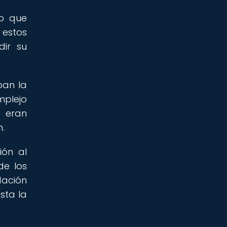
no que
 estos
dir su
ban la
omplejo
s eran
n.
ión al
de los
dación
sta la