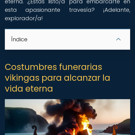
eterna. ¿Estás listo/a para embarcarte en
esta apasionante travesía? ¡Adelante,
explorador/a!
Índice
Costumbres funerarias
vikingas para alcanzar la
vida eterna