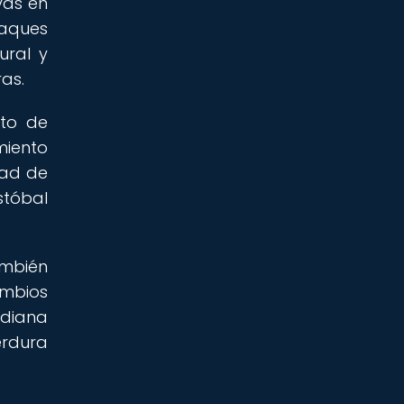
vas en
taques
ural y
ras.
nto de
miento
dad de
stóbal
ambién
ambios
tidiana
erdura