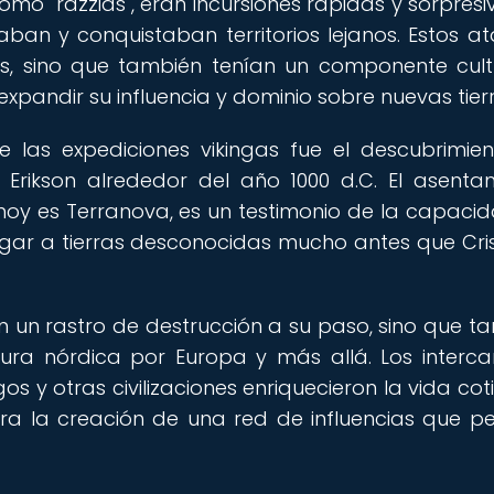
omo "razzias", eran incursiones rápidas y sorpresi
ban y conquistaban territorios lejanos. Estos a
s, sino que también tenían un componente cult
expandir su influencia y dominio sobre nuevas tier
 las expediciones vikingas fue el descubrimie
f Erikson alrededor del año 1000 d.C. El asenta
 hoy es Terranova, es un testimonio de la capaci
gar a tierras desconocidas mucho antes que Cri
on un rastro de destrucción a su paso, sino que t
ltura nórdica por Europa y más allá. Los interc
gos y otras civilizaciones enriquecieron la vida co
ra la creación de una red de influencias que p