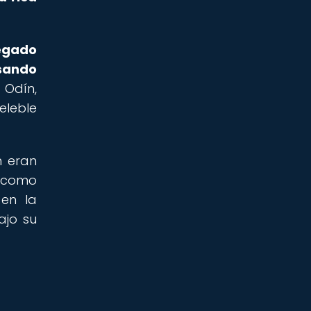
egado
asando
 Odín,
eleble
n eran
s como
 en la
ajo su