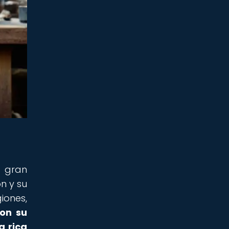
e gran
n y su
iones,
ron su
a rica