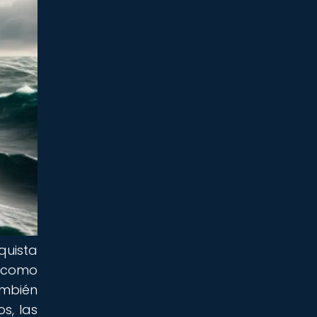
quista
s como
ambién
os, las