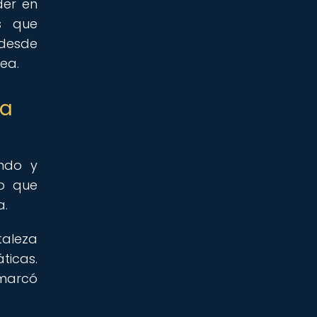
der en
os que
 desde
ea.
ca
undo y
no que
a.
taleza
ticas.
 marcó