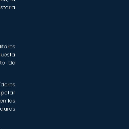
storia
itares
puesta
xto de
íderes
spetar
en las
duras