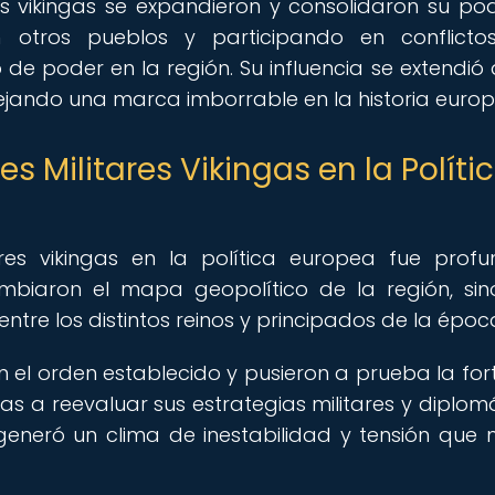
res vikingas se expandieron y consolidaron su po
n otros pueblos y participando en conflict
rio de poder en la región. Su influencia se extendió
ejando una marca imborrable en la historia europ
s Militares Vikingas en la Políti
ares vikingas en la política europea fue prof
ambiaron el mapa geopolítico de la región, si
ntre los distintos reinos y principados de la époc
el orden establecido y pusieron a prueba la for
s a reevaluar sus estrategias militares y diplomá
generó un clima de inestabilidad y tensión que