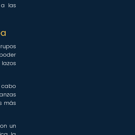
 a las
pa
grupos
 poder
 lazos
a cabo
ianzas
os más
ron un
ca, la