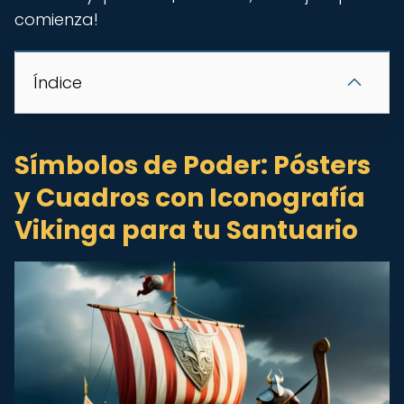
comienza!
Índice
Símbolos de Poder: Pósters
y Cuadros con Iconografía
Vikinga para tu Santuario