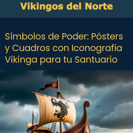
Símbolos de Poder: Pósters
y Cuadros con Iconografía
Vikinga para tu Santuario