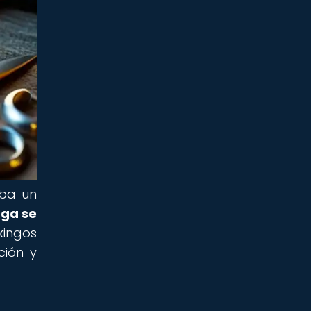
aba un
nga se
kingos
ción y