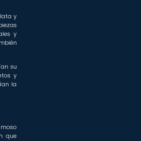
lata y
piezas
ales y
ambién
ían su
etos y
ían la
famoso
ón que