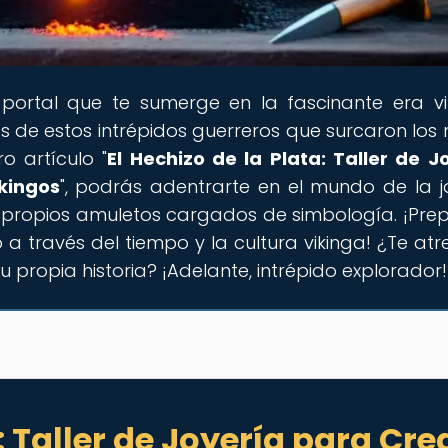
l portal que te sumerge en la fascinante era vi
os de estos intrépidos guerreros que surcaron los
o artículo "
El Hechizo de la Plata: Taller de J
kingos
", podrás adentrarte en el mundo de la j
s propios amuletos cargados de simbología. ¡Pre
 a través del tiempo y la cultura vikinga! ¿Te atr
tu propia historia? ¡Adelante, intrépido explorador!
: Taller de Joyería para Cre