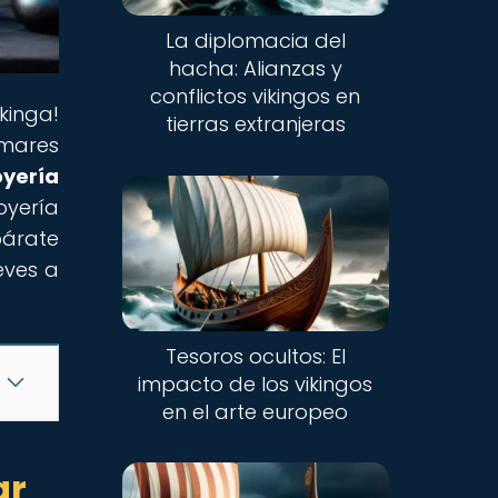
La diplomacia del
hacha: Alianzas y
conflictos vikingos en
kinga!
tierras extranjeras
 mares
oyería
oyería
párate
eves a
Tesoros ocultos: El
impacto de los vikingos
en el arte europeo
ar