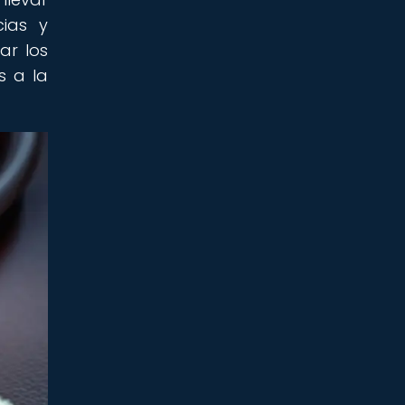
cias y
ar los
s a la