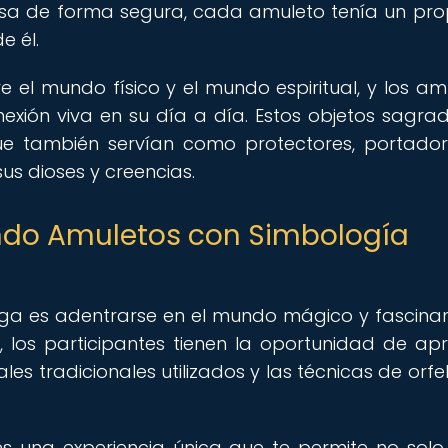
asa de forma segura, cada amuleto tenía un pro
e él.
re el mundo físico y el mundo espiritual, y los am
xión viva en su día a día. Estos objetos sagra
que también servían como protectores, portado
us dioses y creencias.
eando Amuletos con Simbología
kinga es adentrarse en el mundo mágico y fascina
es, los participantes tienen la oportunidad de ap
ales tradicionales utilizados y las técnicas de orfe
s una experiencia única que te permite no solo 