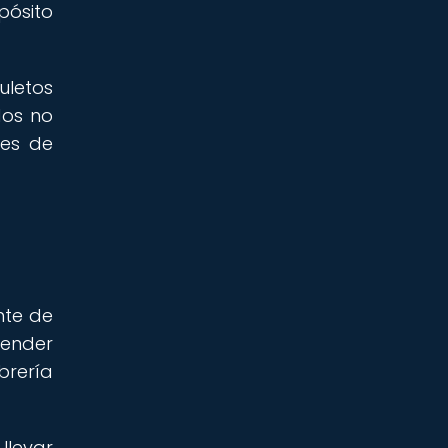
pósito
uletos
dos no
res de
nte de
render
brería
llevar