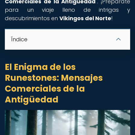
Comerciales de la Antigüedad
". ¡Prepárate
para un viaje lleno de intrigas y
descubrimientos en
Vikingos del Norte
!
Índice
El Enigma de los
Runestones: Mensajes
Comerciales de la
Antigüedad