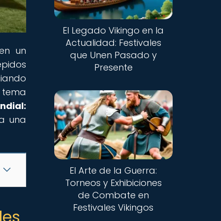
El Legado Vikingo en la
Actualidad: Festivales
 en un
que Unen Pasado y
épidos
Presente
ciando
l tema
ndial:
ra una
El Arte de la Guerra:
Torneos y Exhibiciones
de Combate en
Festivales Vikingos
les