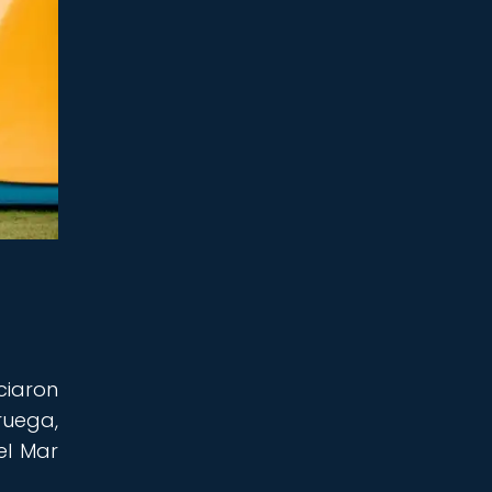
ciaron
ruega,
el Mar