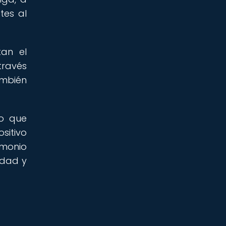
tes al
tan el
través
ambién
no que
sitivo
imonio
idad y