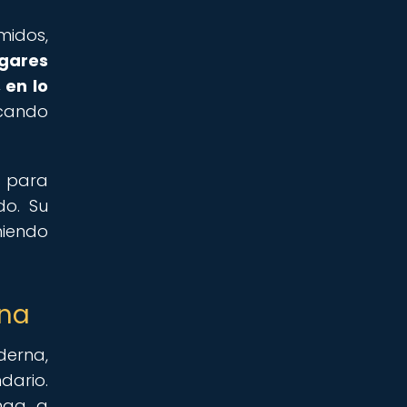
midos,
gares
 en lo
rcando
s para
do. Su
niendo
rna
derna,
dario.
nga, a