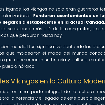
as lejanas, los vikingos no solo eran guerreros te
 colonizadores.
Fundaron asentamientos en lu
o llegaron a establecerse en la actual Canadá,
do se extiende más allá de las conquistas, aba
ísticos que perduran hasta hoy.
ación mundial fue significativo, sentando las base
ntos que moldearon el mapa del mundo conoci
os que conmemoran su historia y cultura, mante
o pueblo nórdico.
ales Vikingos en la Cultura Mode
ertido en una parte integral de la cultura mo
bra la herencia y el legado de este pueblo legen
 la oportunidad de sumergirse en la historia viki