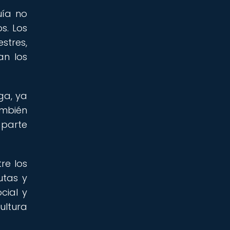
uía no
s. Los
stres,
an los
ga, ya
ambién
 parte
re los
utas y
cial y
ultura