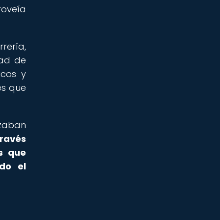
roveía
rería,
dad de
icos y
es que
izaban
través
es que
do el