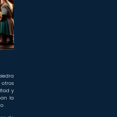
piedra
 otros
ltad y
ban la
o.