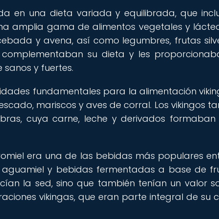
a en una dieta variada y equilibrada, que incl
una amplia gama de alimentos vegetales y lácteo
ebada y avena, así como legumbres, frutas silve
ue complementaban su dieta y les proporcionab
 sanos y fuertes.
idades fundamentales para la alimentación vikin
escado, mariscos y aves de corral. Los vikingos t
abras, cuya carne, leche y derivados formaban
idromiel era una de las bebidas más populares ent
, aguamiel y bebidas fermentadas a base de fr
acían la sed, sino que también tenían un valor so
raciones vikingas, que eran parte integral de su c