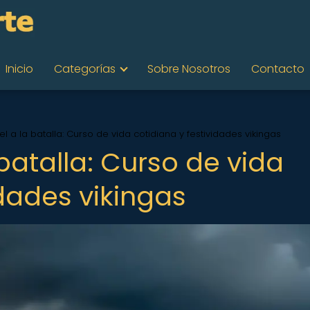
Inicio
Categorías
Sobre Nosotros
Contacto
el a la batalla: Curso de vida cotidiana y festividades vikingas
 batalla: Curso de vida
idades vikingas