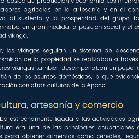
idad básica de producción y economía. Los miemb
labores agrícolas, en la artesanía y en el com
va al sustento y la prosperidad del grupo fam
rminaba en gran medida la posición social y el e
d vikinga.
ar, los vikingos seguían un sistema de descen
ransmisión de la propiedad se realizaban a través
jeres vikingas también desempeñaban un papel c
tión de los asuntos domésticos, lo que evidenc
ación con otras culturas de la época.
cultura, artesanía y comercio
aba estrechamente ligada a las actividades agrí
ultura era una de las principales ocupaciones 
iles para obtener alimentos como cereales, legu