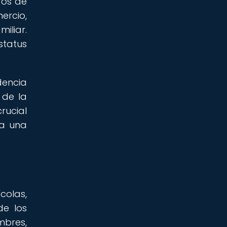
ros de
ercio,
iliar.
status
dencia
 de la
rucial
ia una
colas,
de los
mbres,