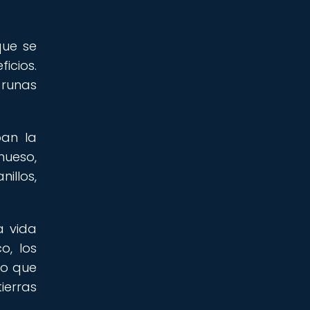
que se
icios.
 runas
ban la
hueso,
illos,
a vida
o, los
lo que
erras