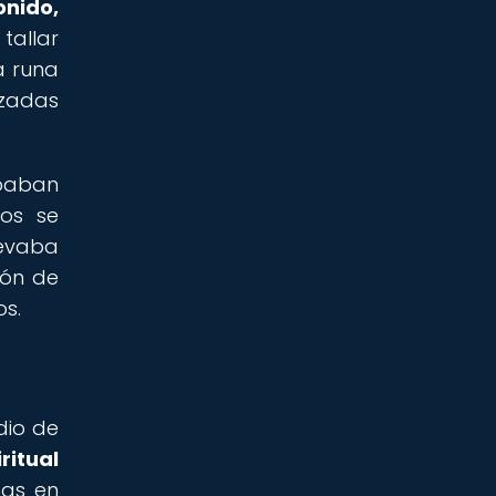
nido,
tallar
a runa
izadas
ababan
cos se
levaba
ión de
os.
dio de
ritual
nas en