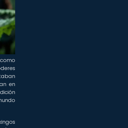
o como
oderes
staban
ban en
dición
 mundo
kingos