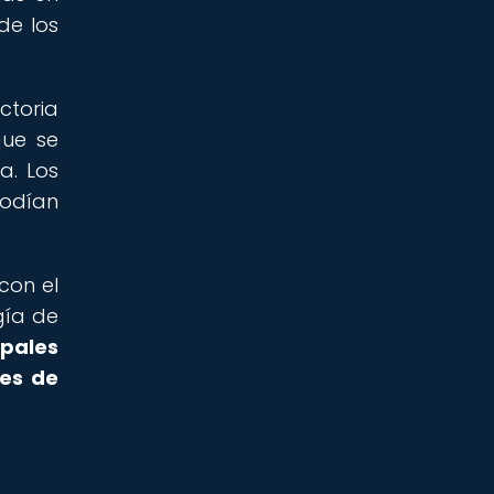
de los
ctoria
que se
a. Los
podían
con el
gía de
ipales
les de