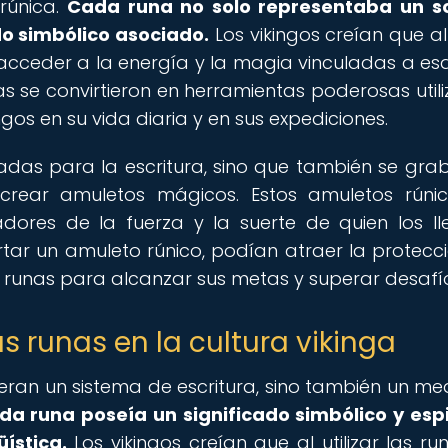
rúnica.
Cada runa no solo representaba un so
do simbólico asociado.
Los vikingos creían que al 
acceder a la energía y la magia vinculadas a es
as se convirtieron en herramientas poderosas util
gos en su vida diaria y en sus expediciones.
zadas para la escritura, sino que también se gr
rear amuletos mágicos. Estos amuletos rúni
dores de la fuerza y la suerte de quien los l
ortar un amuleto rúnico, podían atraer la protecc
as runas para alcanzar sus metas y superar desafí
as runas en la cultura vikinga
o eran un sistema de escritura, sino también un me
da runa poseía un significado simbólico y espi
ística.
Los vikingos creían que al utilizar las ru