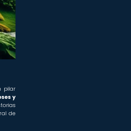
 pilar
oses y
torias
ral de