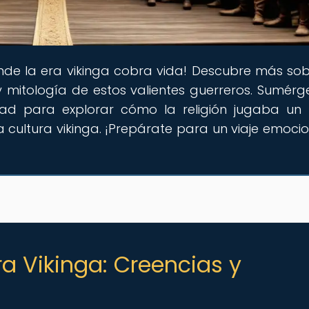
nde la era vikinga cobra vida! Descubre más sob
y mitología de estos valientes guerreros. Sumérg
dad para explorar cómo la religión jugaba un
 la cultura vikinga. ¡Prepárate para un viaje emoci
ra Vikinga: Creencias y