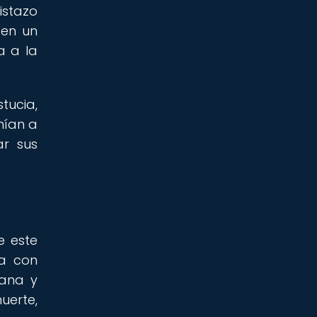
istazo
 en un
a a la
tucia,
nían a
ar sus
e este
na con
mana y
uerte,