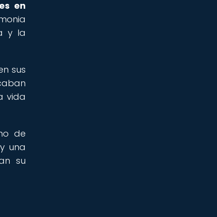
nes en
emonia
a y la
en sus
scaban
a vida
smo de
 y una
ban su