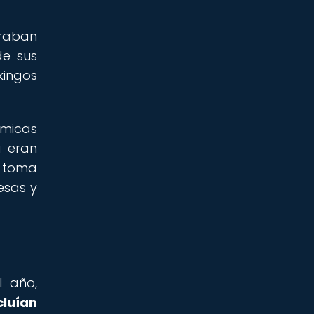
eraban
de sus
kingos
ámicas
a eran
a toma
esas y
l año,
cluían