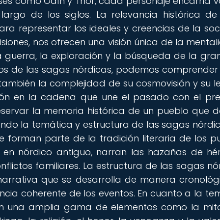
ses como Odín y Thor, cada personaje encarna v
argo de los siglos. La relevancia histórica de
ra representar los ideales y creencias de la so
isiones, nos ofrecen una visión única de la mental
 guerra, la exploración y la búsqueda de la gra
icos de las sagas nórdicas, podemos comprender
ino también la complejidad de su cosmovisión y su 
bón en la cadena que une el pasado con el pre
servar la memoria histórica de un pueblo que d
ando la temática y estructura de las sagas nórdi
 forman parte de la tradición literaria de los p
as en nórdico antiguo, narran las hazañas de hé
onflictos familiares. La estructura de las sagas nó
 narrativa que se desarrolla de manera cronológi
encia coherente de los eventos. En cuanto a la te
an una amplia gama de elementos como la mit