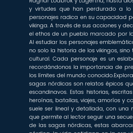
Ragnar Lodbrok y Lagertha, hasta dio
y virtudes que han perdurado a lo l
personajes radica en su capacidad pa
vikinga. A través de sus acciones y dec
el ethos de un pueblo marcado por la
Al estudiar los personajes emblemát
no solo la historia de los vikingos, s
cultural. Cada personaje es un esla
recordándonos la importancia de pre
los límites del mundo conocido.Explor
sagas nórdicas son relatos épicos que
escandinavos. Estas historias, escrit
heroínas, batallas, viajes, amoríos y c
suele ser lineal y detallada, con una
que permite al lector seguir una secu
de las sagas nórdicas, estas abarc