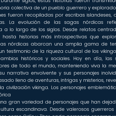
urante siglos, estas historias fueron transmiti
ria colectiva de un pueblo guerrero y explorado
nes fueron recopiladas por escribas islandeses,
as. La evolución de las sagas nórdicas refl
 a lo largo de los siglos. Desde relatos centra
 hasta historias más introspectivas que explo
sagas nórdicas abarcan una amplia gama de t
n testimonio de la riqueza cultural de los vikingo
bios históricos y sociales. Hoy en día, las
tores de todo el mundo, manteniendo viva la m
u narrativa envolvente y sus personajes inolvid
sado lleno de aventuras, intrigas y misterios, rev
la civilización vikinga. Los personajes emblemáti
órica
 una gran variedad de personajes que han deja
a cultura escandinava. Desde valerosos guerrero