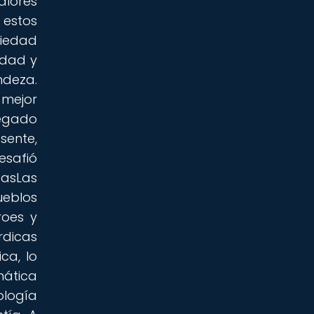
alores
 estos
ciedad
idad y
ndeza.
 mejor
legado
sente,
esafió
casLas
ueblos
roes y
rdicas
ca, lo
mática
ología