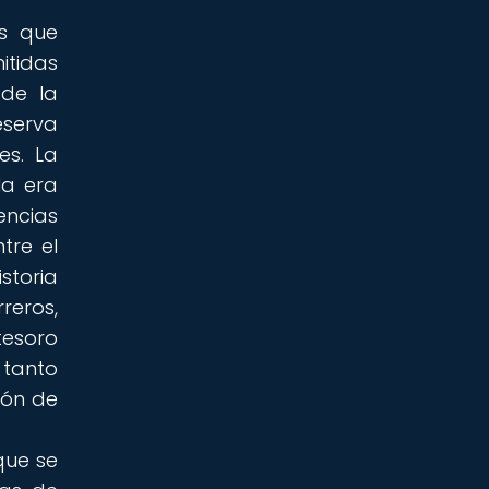
os que
itidas
 de la
eserva
es. La
la era
encias
tre el
storia
reros,
tesoro
 tanto
ión de
que se