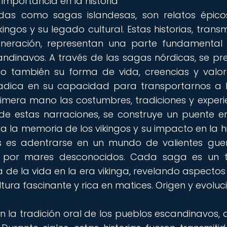
importancia en la historia
das como sagas islandesas, son relatos épic
ngos y su legado cultural. Estas historias, transm
neración, representan una parte fundamental
ndinavos. A través de las sagas nórdicas, se pr
sino también su forma de vida, creencias y valor
radica en su capacidad para transportarnos a 
imera mano las costumbres, tradiciones y experi
de estas narraciones, se construye un puente en
 la memoria de los vikingos y su impacto en la hi
s es adentrarse en un mundo de valientes guer
os por mares desconocidos. Cada saga es un 
ca de la vida en la era vikinga, revelando aspectos
tura fascinante y rica en matices. Origen y evoluc
n la tradición oral de los pueblos escandinavos, 