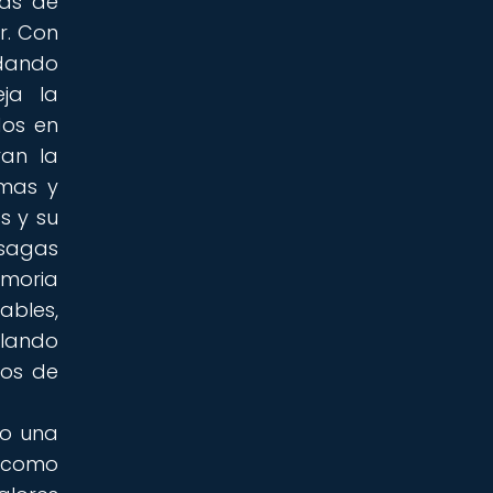
das de
r. Con
 dando
eja la
dos en
ran la
emas y
s y su
 sagas
emoria
ables,
elando
cos de
do una
s como