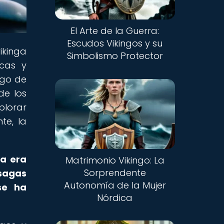
El Arte de la Guerra:
Escudos Vikingos y su
vikinga
Simbolismo Protector
icas y
Nuevo
rgo de
de los
plorar
te, la
la era
Matrimonio Vikingo: La
Sorprendente
sagas
Autonomía de la Mujer
se ha
Nórdica