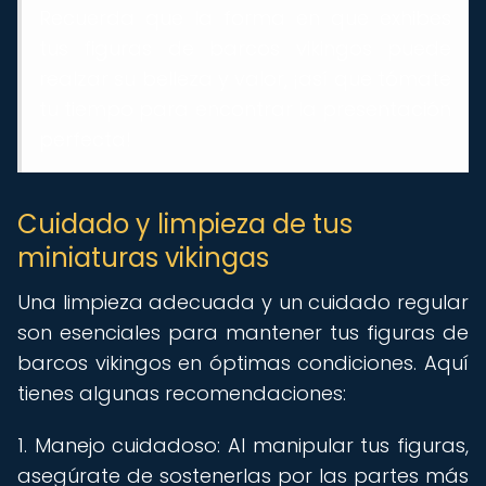
Recuerda que la forma en que exhibes
tus figuras de barcos vikingos puede
realzar su belleza y valor, ¡así que tómate
tu tiempo para encontrar la presentación
perfecta!
Cuidado y limpieza de tus
miniaturas vikingas
Una limpieza adecuada y un cuidado regular
son esenciales para mantener tus figuras de
barcos vikingos en óptimas condiciones. Aquí
tienes algunas recomendaciones:
1. Manejo cuidadoso: Al manipular tus figuras,
asegúrate de sostenerlas por las partes más