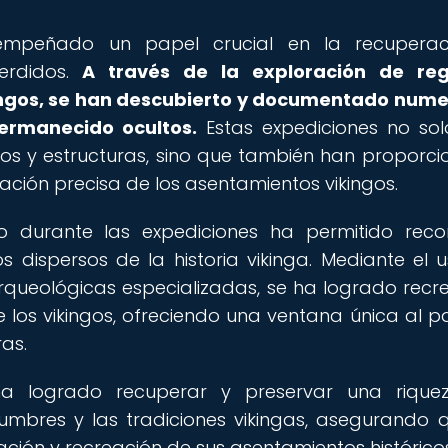
sempeñado un papel crucial en la recuperac
erdidos.
A través de la exploración de reg
kingos, se han descubierto y documentado num
ermanecido ocultos.
Estas expediciones no so
tos y estructuras, sino que también han proporc
ación precisa de los asentamientos vikingos.
 durante las expediciones ha permitido recon
 dispersos de la historia vikinga. Mediante el 
queológicas especializadas, se ha logrado recr
 los vikingos, ofreciendo una ventana única al 
as.
 ha logrado recuperar y preservar una rique
tumbres y las tradiciones vikingas, asegurando 
ción y recreación de sus asentamientos históricos