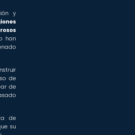
ión y
iones
erosos
lo han
ionado
struir
uso de
ear de
pasado
za de
que su
.