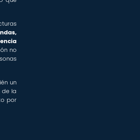
cturas
endas,
encia
ión no
rsonas
ién un
 de la
to por