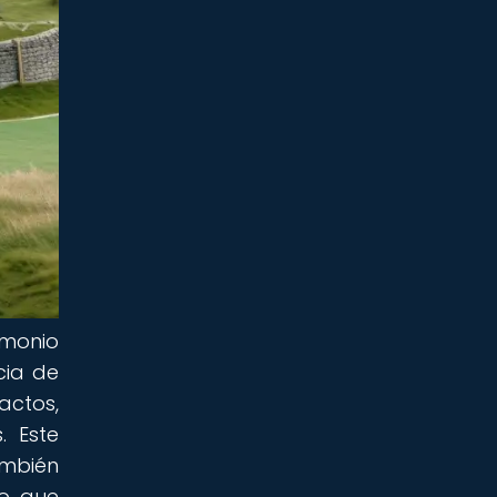
imonio
cia de
actos,
. Este
mbién
do que