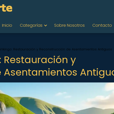
Inicio
Categorías
Sobre Nosotros
Contacto
 Vikingo: Restauración y Reconstrucción de Asentamientos Antiguos
: Restauración y
e Asentamientos Antigu