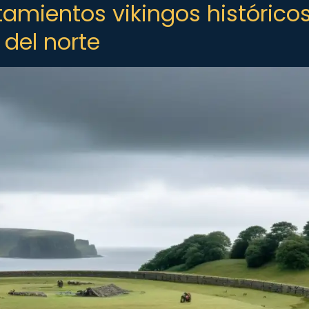
amientos vikingos históricos
 del norte