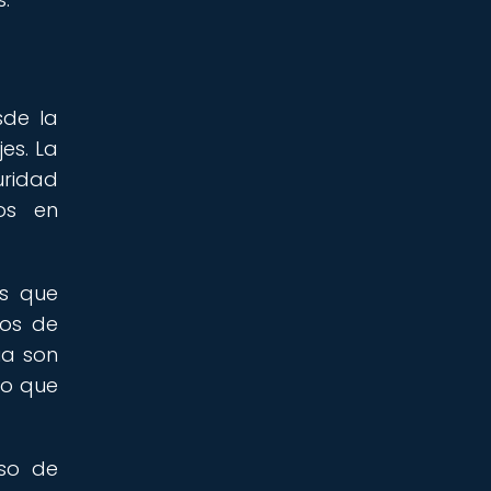
sde la
es. La
uridad
tos en
as que
dos de
ia son
po que
eso de