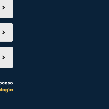
roceso
logía