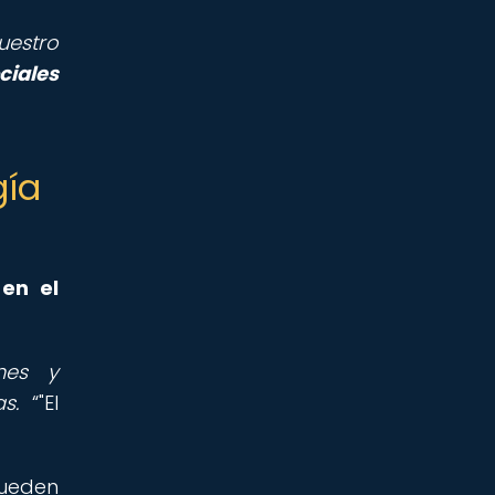
uestro
ciales
gía
 en el
ones y
s.
"El
pueden