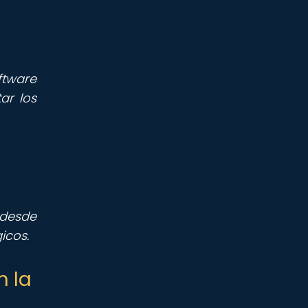
ftware
ar los
 desde
icos.
n la