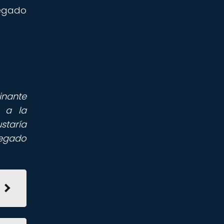
legado
inante
e a la
staría
legado