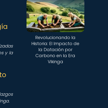
gía
Revolucionando la
Historia: El Impacto de
izadas
la Datación por
s y la
Carbono en la Era
Vikinga
to
lazgos
inga.