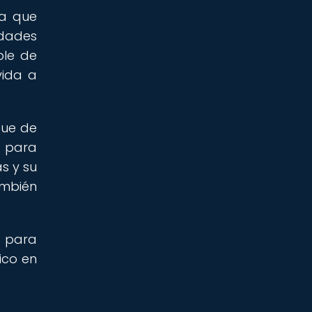
ya que
idades
ble de
vida a
que de
s para
s y su
ambién
l para
ico en