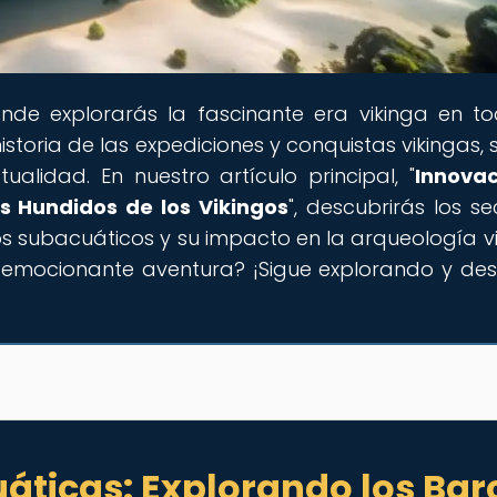
onde explorarás la fascinante era vikinga en t
toria de las expediciones y conquistas vikingas, s
ualidad. En nuestro artículo principal, "
Innovac
s Hundidos de los Vikingos
", descubrirás los se
os subacuáticos y su impacto en la arqueología vi
a emocionante aventura? ¡Sigue explorando y de
áticas: Explorando los Bar