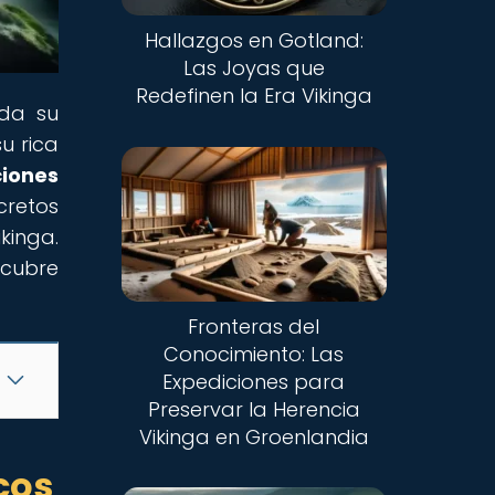
Hallazgos en Gotland:
Las Joyas que
Redefinen la Era Vikinga
oda su
u rica
iones
cretos
kinga.
scubre
Fronteras del
Conocimiento: Las
Expediciones para
Preservar la Herencia
Vikinga en Groenlandia
cos