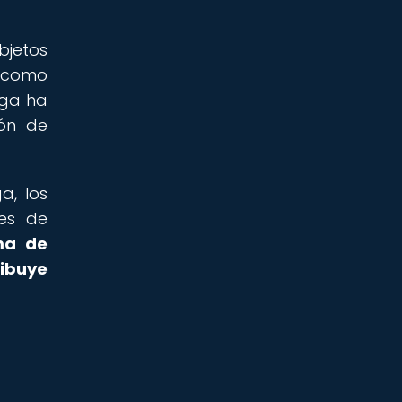
bjetos
í como
nga ha
ión de
a, los
jes de
ma de
ribuye