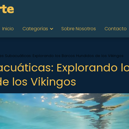
Inicio
Categorías
Sobre Nosotros
Contacto
es Subacuáticas: Explorando los Barcos Hundidos de los Vikingos
cuáticas: Explorando l
e los Vikingos