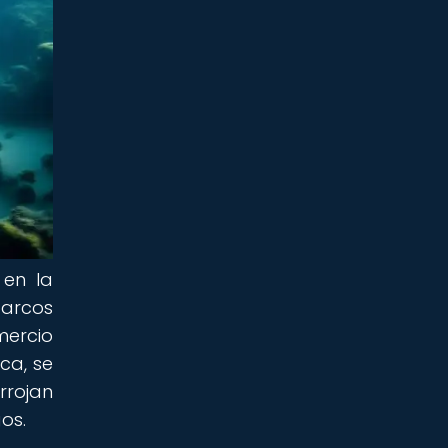
 en la
barcos
mercio
ca, se
rrojan
gos.