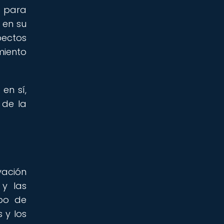
a para
 en su
pectos
miento
en sí,
 de la
vación
 y las
mpo de
 y los