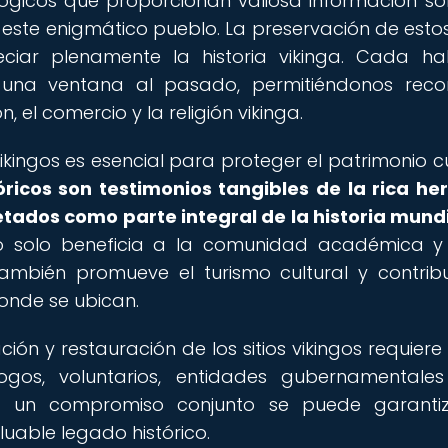
ológicos que proporcionan valiosa información so
este enigmático pueblo. La preservación de estos 
iar plenamente la historia vikinga. Cada ha
e una ventana al pasado, permitiéndonos recon
 el comercio y la religión vikinga.
ikingos es esencial para proteger el patrimonio cu
óricos son testimonios tangibles de la rica he
tados como parte integral de la historia mundi
 no solo beneficia a la comunidad académica y
 también promueve el turismo cultural y contrib
donde se ubican.
ción y restauración de los sitios vikingos requiere
ogos, voluntarios, entidades gubernamentale
e un compromiso conjunto se puede garantiz
luable legado histórico.