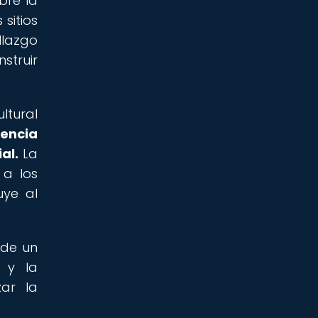
bre la
sitios
llazgo
struir
ltural
rencia
al.
La
 a los
uye al
 de un
s y la
ar la