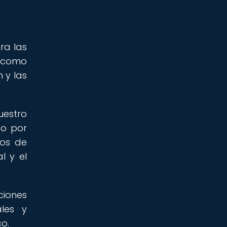
ra las
, como
 y las
uestro
to por
ios de
l y el
ciones
ales y
co.