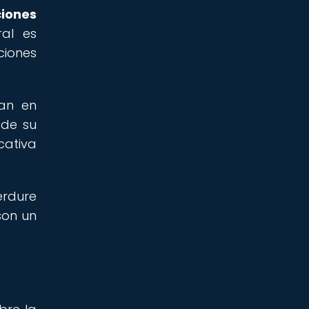
ciones
al es
ciones
pan en
 de su
cativa
erdure
son un