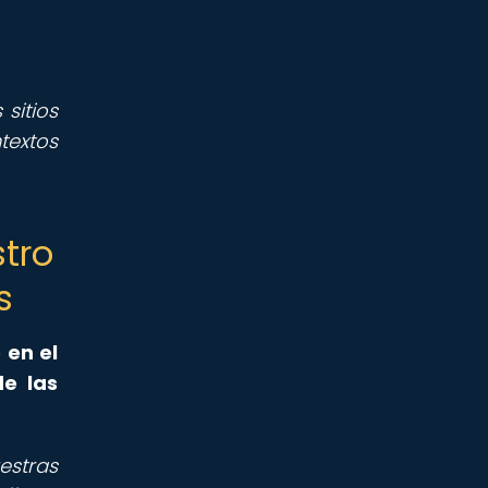
sitios
extos
stro
s
 en el
e las
estras