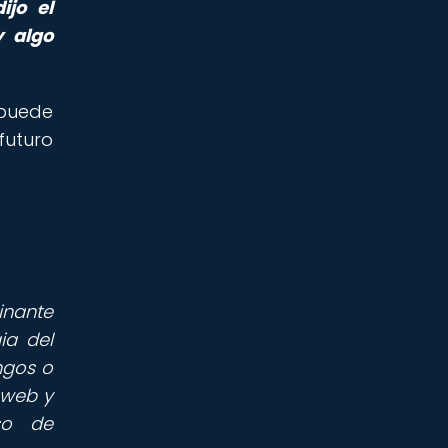
ijo el
y algo
 puede
futuro
inante
ia del
ngos o
 web y
so de