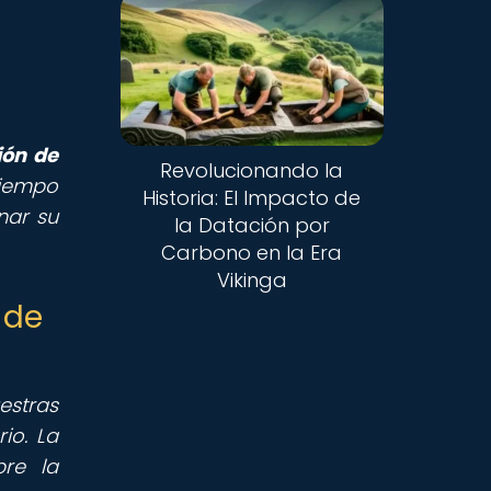
ión de
Revolucionando la
tiempo
Historia: El Impacto de
nar su
la Datación por
Carbono en la Era
Vikinga
 de
estras
io. La
re la