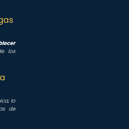
ngas
blecer
de los
la
ca, lo
as de