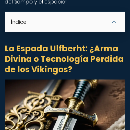
del tiempo y el espacio!
Índice
La Espada Ulfberht: ¿Arma
Divina o Tecnología Perdida
de los Vikingos?